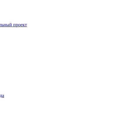
льный проект
да