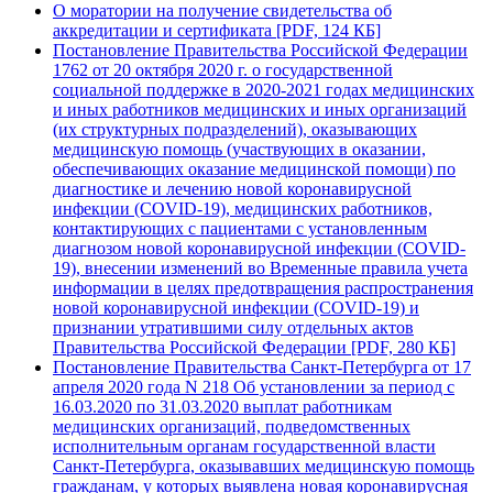
О моратории на получение свидетельства об
аккредитации и сертификата [PDF, 124 КБ]
Постановление Правительства Российской Федерации
1762 от 20 октября 2020 г. о государственной
социальной поддержке в 2020-2021 годах медицинских
и иных работников медицинских и иных организаций
(их структурных подразделений), оказывающих
медицинскую помощь (участвующих в оказании,
обеспечивающих оказание медицинской помощи) по
диагностике и лечению новой коронавирусной
инфекции (COVID-19), медицинских работников,
контактирующих с пациентами с установленным
диагнозом новой коронавирусной инфекции (COVID-
19), внесении изменений во Временные правила учета
информации в целях предотвращения распространения
новой коронавирусной инфекции (COVID-19) и
признании утратившими силу отдельных актов
Правительства Российской Федерации [PDF, 280 КБ]
Постановление Правительства Санкт-Петербурга от 17
апреля 2020 года N 218 Об установлении за период с
16.03.2020 по 31.03.2020 выплат работникам
медицинских организаций, подведомственных
исполнительным органам государственной власти
Санкт-Петербурга, оказывавших медицинскую помощь
гражданам, у которых выявлена новая коронавирусная