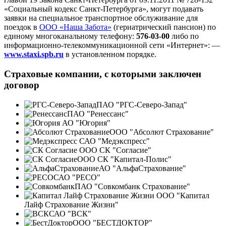
«Социальный кодекс Санкт-Петербурга», могут подавать
заявки на специальное транспортное обслуживание для
поездок в
ООО «Наша Забота»
(гериатрический пансион) по
единому многоканальному телефону:
576-03-00
либо по
информационно-телекоммуникационной сети «Интернет»: —
www.staxi.spb.ru
в установленном порядке.
Страховые компании, с которыми заключен
договор
ПАО "РГС‑Северо‑Запад"
ПАО "Ренессанс"
АО "Югория"
ООО "Абсолют Страхование"
САО "Медэкспресс"
ООО СК "Согласие"
ООО СК "Капитал‑Полис"
АО "АльфаСтрахование"
САО "РЕСО"
ПАО "Совкомбанк Страхование"
ООО "Капитал
Лайф Страхование Жизни"
САО "ВСК"
ООО "БЕСТДОКТОР"