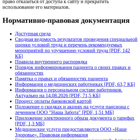
право отказаться от доступа к сайту и прекратить
использование его материалов.
Нормативно-правовая документация
Доступная среда
Сводная ведомость результатов проведения специальной
оценки условий труда и перечень рекомендуемых
мероприятий по улучшению условий труда [PDF, 142
КБ]
Правила внутреннего распорядка
Порядок информирования пациента о своих правах и
обязанностях
Памятка о правах и обязанностях пациента
Информация о медицинских работниках [PDF, 63,7 КБ]
Информация о персональном составе работников.
Актуально на 14.08.2026 [PDF, 71,5 КБ]
Процесс оплаты банковской картой
Положение о скидках и акциях на услуги пансиона с
лечением ООО "Наша Забота" [PDF, 1,51 МБ]
Приложение электронного образа документа о тарифах
[PDF, 1,3 МБ]
Медицинские услуги предоставляются ООО «Наше
Здоровье». Правовая информация