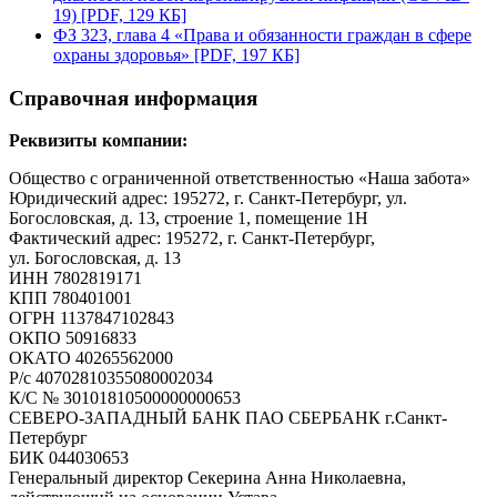
19) [PDF, 129 КБ]
ФЗ 323, глава 4 «Права и обязанности граждан в сфере
охраны здоровья» [PDF, 197 КБ]
Справочная информация
Реквизиты компании:
Общество с ограниченной ответственностью «Наша забота»
Юридический адрес: 195272, г. Санкт-Петербург, ул.
Богословская, д. 13, строение 1, помещение 1Н
Фактический адрес: 195272, г. Санкт-Петербург,
ул. Богословская, д. 13
ИНН 7802819171
КПП 780401001
ОГРН 1137847102843
ОКПО 50916833
ОКАТО 40265562000
Р/с 40702810355080002034
К/С № 30101810500000000653
СЕВЕРО-ЗАПАДНЫЙ БАНК ПАО СБЕРБАНК г.Санкт-
Петербург
БИК 044030653
Генеральный директор Секерина Анна Николаевна,