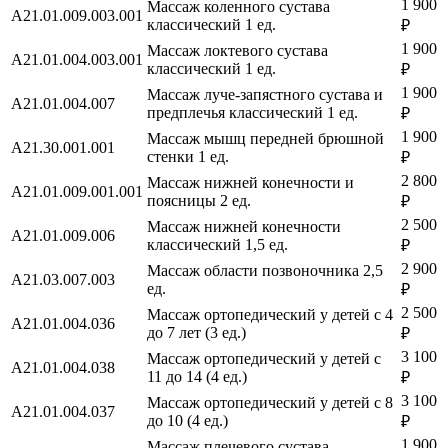
1 900
Массаж коленного сустава
A21.01.009.003.001
классический 1 ед.
₽
1 900
Массаж локтевого сустава
A21.01.004.003.001
классический 1 ед.
₽
1 900
Массаж луче-запястного сустава и
A21.01.004.007
предплечья классический 1 ед.
₽
1 900
Массаж мышц передней брюшной
A21.30.001.001
стенки 1 ед.
₽
2 800
Массаж нижней конечности и
A21.01.009.001.001
поясницы 2 ед.
₽
2 500
Массаж нижней конечности
A21.01.009.006
классический 1,5 ед.
₽
2 900
Массаж области позвоночника 2,5
A21.03.007.003
ед.
₽
2 500
Массаж ортопедический у детей с 4
A21.01.004.036
до 7 лет (3 ед.)
₽
3 100
Массаж ортопедический у детей с
A21.01.004.038
11 до 14 (4 ед.)
₽
3 100
Массаж ортопедический у детей с 8
A21.01.004.037
до 10 (4 ед.)
₽
1 900
Массаж плечевого сустава