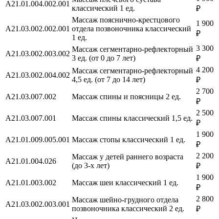
A21.01.004.002.001
классический 1 ед.
₽
Массаж пояснично-крестцового
1 900
A21.03.002.002.001
отдела позвоночника классический
₽
1 ед.
3 300
Массаж сегментарно-рефлекторный
A21.03.002.003.002
3 ед. (от 0 до 7 лет)
₽
4 200
Массаж сегментарно-рефлекторный
A21.03.002.004.002
4,5 ед. (от 7 до 14 лет)
₽
2 700
A21.03.007.002
Массаж спины и поясницы 2 ед.
₽
2 500
A21.03.007.001
Массаж спины классический 1,5 ед.
₽
1 900
A21.01.009.005.001
Массаж стопы классический 1 ед.
₽
2 200
Массаж у детей раннего возраста
A21.01.004.026
(до 3-х лет)
₽
1 900
A21.01.003.002
Массаж шеи классический 1 ед.
₽
2 800
Массаж шейно-грудного отдела
A21.03.002.003.001
позвоночника классический 2 ед.
₽