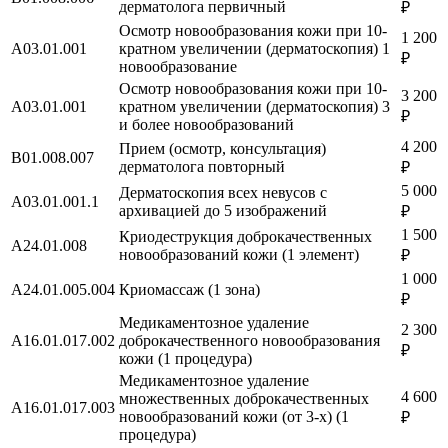
дерматолога первичный
₽
Осмотр новообразования кожи при 10-
1 200
A03.01.001
кратном увеличении (дерматоскопия) 1
₽
новообразование
Осмотр новообразования кожи при 10-
3 200
A03.01.001
кратном увеличении (дерматоскопия) 3
₽
и более новообразований
4 200
Прием (осмотр, консультация)
B01.008.007
дерматолога повторный
₽
5 000
Дерматоскопия всех невусов с
A03.01.001.1
архивацией до 5 изображений
₽
1 500
Криодеструкция доброкачественных
A24.01.008
новообразований кожи (1 элемент)
₽
1 000
A24.01.005.004
Криомассаж (1 зона)
₽
Медикаментозное удаление
2 300
A16.01.017.002
доброкачественного новообразования
₽
кожи (1 процедура)
Медикаментозное удаление
4 600
множественных доброкачественных
A16.01.017.003
новообразований кожи (от 3-х) (1
₽
процедура)