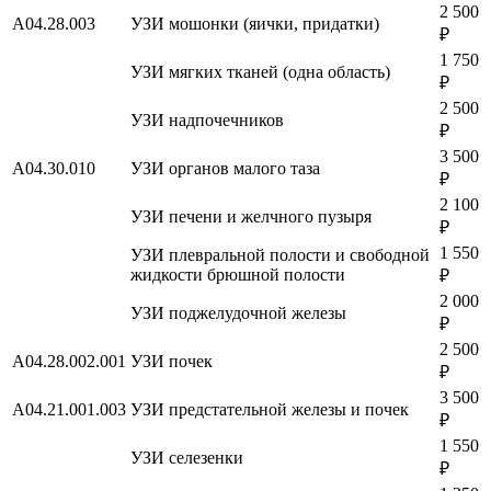
2 500
A04.28.003
УЗИ мошонки (яички, придатки)
₽
1 750
УЗИ мягких тканей (одна область)
₽
2 500
УЗИ надпочечников
₽
3 500
A04.30.010
УЗИ органов малого таза
₽
2 100
УЗИ печени и желчного пузыря
₽
1 550
УЗИ плевральной полости и свободной
жидкости брюшной полости
₽
2 000
УЗИ поджелудочной железы
₽
2 500
A04.28.002.001
УЗИ почек
₽
3 500
A04.21.001.003
УЗИ предстательной железы и почек
₽
1 550
УЗИ селезенки
₽