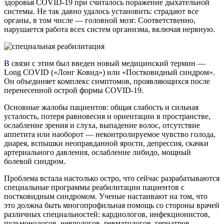
здоровья COVID-19 при считалось поражение дыхательной
системы. Не так давно удалось установить: страдают все
органы, в том числе — головной мозг. Соответственно,
нарушается работа всех систем организма, включая нервную.
В связи с этим был введен новый медицинский термин —
Long COVID («Лонг Ковид») или «Постковидный синдром».
Он объединяет комплекс симптомов, проявляющихся после
перенесенной острой формы COVID-19.
Основные жалобы пациентов: общая слабость и сильная
усталость, потеря равновесия и ориентации в пространстве,
ослабление зрения и слуха, выпадение волос, отсутствие
аппетита или наоборот — неконтролируемое чувство голода,
диарея, вспышки неоправданной ярости, депрессия, скачки
артериального давления, ослабление либидо, мощный
болевой синдром.
Проблема встала настолько остро, что сейчас разрабатываются
специальные программы реабилитации пациентов с
постковидным синдромом. Ученые настаивают на том, что
это должна быть многопрофильная помощь со стороны врачей
различных специальностей: кардиологов, инфекционистов,
пульмонологов, неврологов, ревматологов, гериатров,